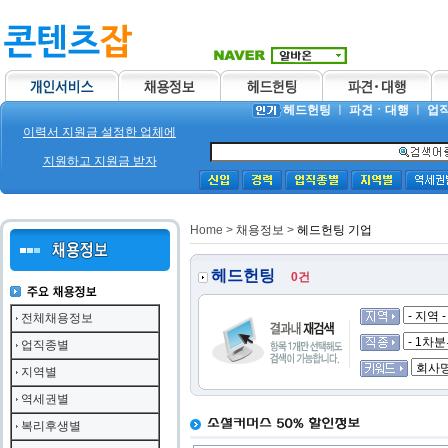
헤드헌팅
ㅣ
파견ㆍ대행
ㅣ
업
이력서 지원금 설정한 업체에
지원하고 지원금 받자
Home
>
채용정보
>
헤드헌팅 기업
헤드헌팅
0건
전체채용정보
업직종별
지역별
역세권별
복리후생별