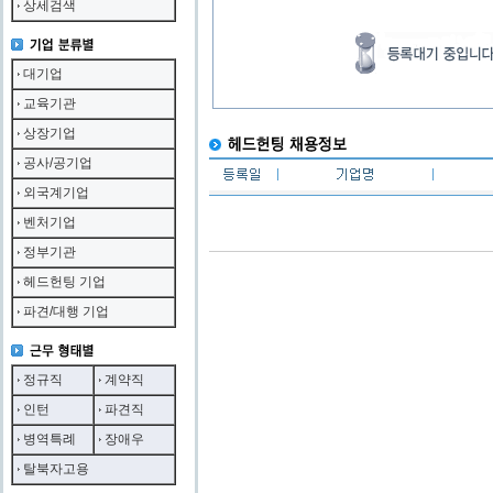
상세검색
대기업
교육기관
상장기업
공사/공기업
외국계기업
벤처기업
정부기관
헤드헌팅 기업
파견/대행 기업
정규직
계약직
인턴
파견직
병역특례
장애우
탈북자고용