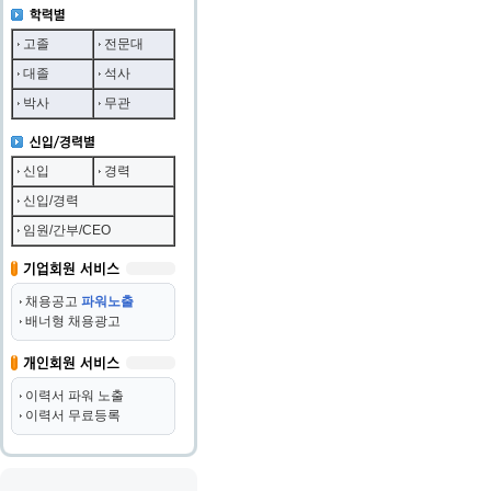
고졸
전문대
대졸
석사
박사
무관
신입
경력
신입/경력
임원/간부/CEO
채용공고
파워노출
배너형 채용광고
이력서 파워 노출
이력서 무료등록